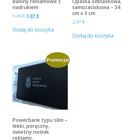
Balony reklamowe z
Opaska odblaskowa,
nadrukiem
samozaciskowa – 34
cm x 3 cm
Pierwotna
Aktualna
1,20
€
1,07
€
cena
cena
2,47
€
wynosiła:
wynosi:
Dodaj do koszyka
1,20 €.
1,07 €.
Dodaj do koszyka
Promocja!
Powerbank typu slim –
lekki, poręczny,
świetny nośnik
reklamy.