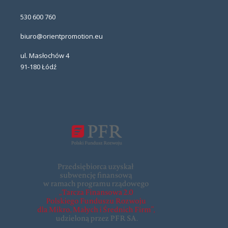
530 600 760
biuro@orientpromotion.eu
ul. Masłochów 4
91-180 Łódź